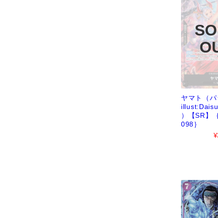
ヤマト（パ
illust:Dais
）【SR】｛
098｝
¥