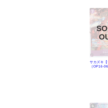
サカズキ【
｛OP16-0