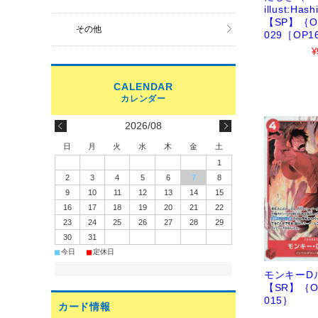
illust:Ha
【SP】｛OP
その他
029［OP
¥
2026/08
日
月
火
水
木
金
土
1
2
3
4
5
6
7
8
9
10
11
12
13
14
15
16
17
18
19
20
21
22
23
24
25
26
27
28
29
30
31
■
■
今日
定休日
モンキーD
【SR】｛O
015｝
カード情報