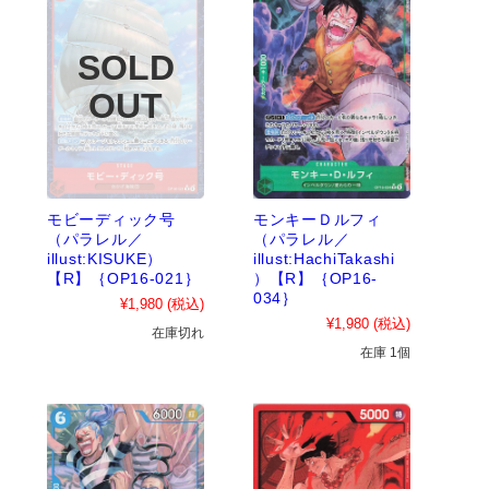
モビーディック号
モンキーＤルフィ
（パラレル／
（パラレル／
illust:KISUKE）
illust:HachiTakashi
【R】｛OP16-021｝
）【R】｛OP16-
034｝
¥1,980
(税込)
¥1,980
(税込)
在庫切れ
在庫 1個