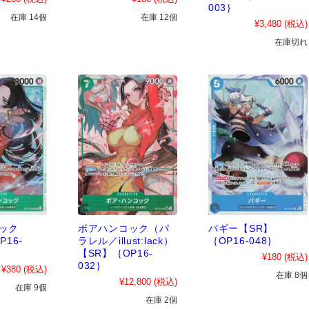
003｝
在庫 14個
在庫 12個
¥3,480
(税込)
在庫切れ
ック
ボアハンコック（パ
バギー【SR】
P16-
ラレル／illust:lack）
｛OP16-048｝
【SR】｛OP16-
¥180
(税込)
032｝
¥380
(税込)
在庫 8個
¥12,800
(税込)
在庫 9個
在庫 2個