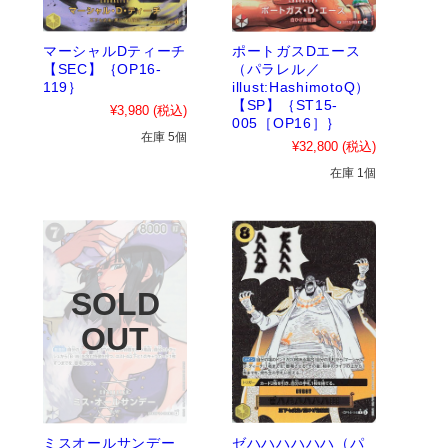
マーシャルDティーチ
ポートガスDエース
【SEC】｛OP16-
（パラレル／
119｝
illust:HashimotoQ）
【SP】｛ST15-
¥3,980
(税込)
005［OP16］｝
在庫 5個
¥32,800
(税込)
在庫 1個
ミスオールサンデー
ゼハハハハハハ（パ