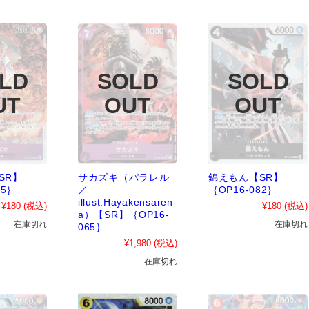
SR】
サカズキ（パラレル
錦えもん【SR】
65｝
／
｛OP16-082｝
illust:Hayakensaren
¥180
(税込)
¥180
(税込)
a）【SR】｛OP16-
在庫切れ
在庫切れ
065｝
¥1,980
(税込)
在庫切れ