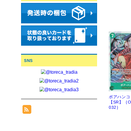
SNS
ボアハンコ
【SR】｛O
032｝