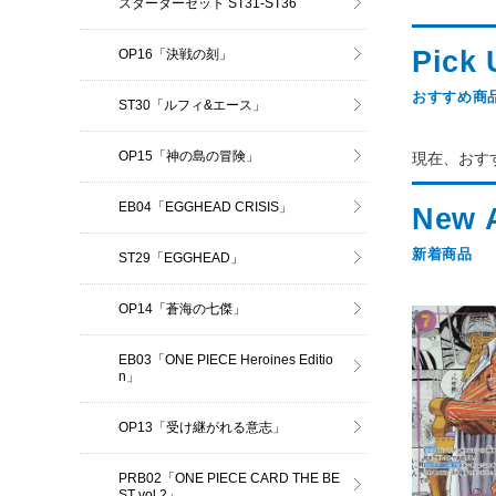
スターターセット ST31-ST36
OP16「決戦の刻」
おすすめ商
ST30「ルフィ&エース」
OP15「神の島の冒険」
現在、おす
EB04「EGGHEAD CRISIS」
新着商品
ST29「EGGHEAD」
OP14「蒼海の七傑」
EB03「ONE PIECE Heroines Editio
n」
OP13「受け継がれる意志」
PRB02「ONE PIECE CARD THE BE
ST vol.2」