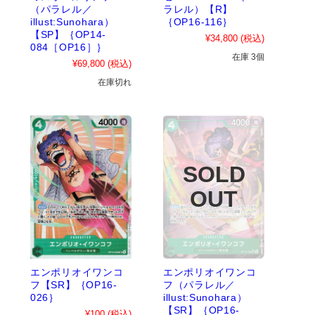
（パラレル／
ラレル）【R】
illust:Sunohara）
｛OP16-116｝
【SP】｛OP14-
¥34,800
(税込)
084［OP16］｝
在庫 3個
¥69,800
(税込)
在庫切れ
エンポリオイワンコ
エンポリオイワンコ
フ【SR】｛OP16-
フ（パラレル／
026｝
illust:Sunohara）
【SR】｛OP16-
¥100
(税込)