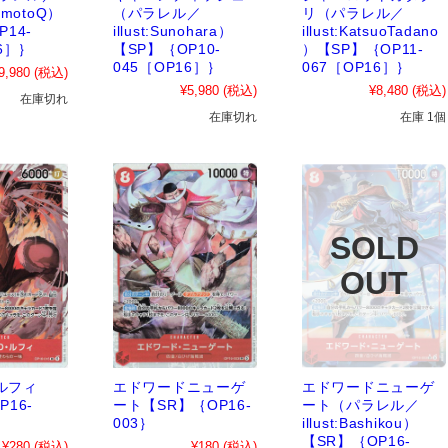
shimotoQ）
（パラレル／
リ（パラレル／
14-
illust:Sunohara）
illust:KatsuoTadano
16］｝
【SP】｛OP10-
）【SP】｛OP11-
045［OP16］｝
067［OP16］｝
9,980
(税込)
¥5,980
(税込)
¥8,480
(税込)
在庫切れ
在庫切れ
在庫 1個
ルフィ
エドワードニューゲ
エドワードニューゲ
P16-
ート【SR】｛OP16-
ート（パラレル／
003｝
illust:Bashikou）
【SR】｛OP16-
¥280
(税込)
¥180
(税込)