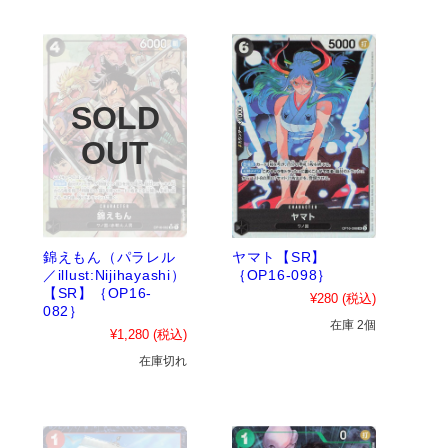
錦えもん（パラレル
ヤマト【SR】
／illust:Nijihayashi）
｛OP16-098｝
【SR】｛OP16-
¥280
(税込)
082｝
在庫 2個
¥1,280
(税込)
在庫切れ