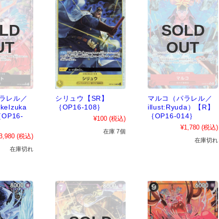
ラレル／
シリュウ【SR】
マルコ（パラレル／
ukeIzuka
｛OP16-108｝
illust:Ryuda）【R】
OP16-
｛OP16-014｝
¥100
(税込)
¥1,780
(税込)
在庫 7個
3,980
(税込)
在庫切れ
在庫切れ