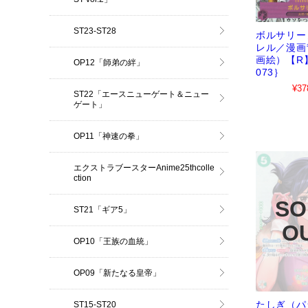
ST23-ST28
ボルサリー
レル／漫画
画絵）【R】
OP12「師弟の絆」
073｝
¥37
ST22「エースニューゲート＆ニュー
ゲート」
OP11「神速の拳」
エクストラブースターAnime25thcolle
ction
ST21「ギア5」
OP10「王族の血統」
OP09「新たなる皇帝」
たしぎ（パ
ST15-ST20