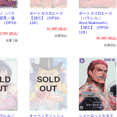
ノ（パラ
ポートガスDエース
ポートガスDエース
背景／漫
【SEC】｛OP16-
（パラレル／
｛OP16-
118｝
illust:Makitoshi）
【SEC】｛OP16-
¥1,980
(税込)
118｝
8,000
(税込)
在庫切れ
¥5,480
(税込)
在庫 1個
在庫切れ
ラレル／
キャベンディッシュ
シャーロットカタク