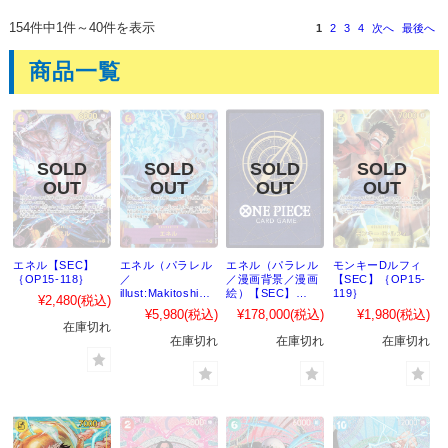
154件中1件～40件を表示
1
2
3
4
次へ
最後へ
商品一覧
エネル【SEC】
エネル（パラレル
エネル（パラレル
モンキーDルフィ
｛OP15-118｝
／
／漫画背景／漫画
【SEC】｛OP15-
illust:Makitoshi）
絵）【SEC】
119｝
¥2,480
(税込)
【SEC】｛OP15-
｛OP15-118｝
¥5,980
(税込)
¥178,000
(税込)
¥1,980
(税込)
118｝
在庫切れ
在庫切れ
在庫切れ
在庫切れ