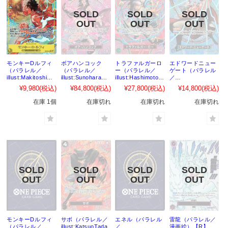
モンキーDルフィ
ボアハンコック
トラファルガーロ
エドワードニュー
（パラレル／
（パラレル／
ー（パラレル／
ゲート（パラレル
illust:Makitoshi）
illust:Sunohara）
illust:HashimotoQ
／
【SEC】｛OP15-
【SP】｛OP12-
）【SP】｛OP13-
illust:KatsuoTada
¥9,980
(税込)
¥84,800
(税込)
¥27,800
(税込)
¥14,800
(税込)
119｝
014［OP15］｝
031［OP15］｝
no）【SP】
｛OP13-
在庫 1個
在庫切れ
在庫切れ
在庫切れ
042［OP15］｝
モンキーDルフィ
サボ（パラレル／
エネル（パラレル
雷龍（パラレル／
（パラレル／
illust:KatsuoTada
／
漫画絵）【R】