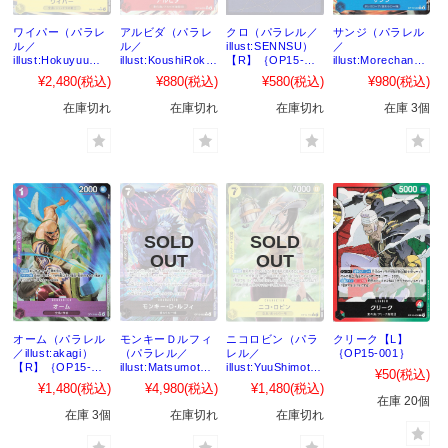
ワイパー（パラレ
アルビダ（パラレ
クロ（パラレル／
サンジ（パラレル
ル／
ル／
illust:SENNSU）
／
illust:Hokuyuu）
illust:KoushiRoku
【R】｛OP15-
illust:Morechand
【SR】｛OP15-
shiro）【R】
025｝
）【R】｛OP15-
¥2,480
(税込)
¥880
(税込)
¥580
(税込)
¥980
(税込)
114｝
｛OP15-003｝
047｝
在庫切れ
在庫切れ
在庫切れ
在庫 3個
オーム（パラレル
モンキーＤルフィ
ニコロビン（パラ
クリーク【L】
／illust:akagi）
（パラレル／
レル／
｛OP15-001｝
【R】｛OP15-
illust:MatsumotoA
illust:YuuShimotsu
¥50
(税込)
061｝
kira）【R】
ki）【R】
¥1,480
(税込)
¥4,980
(税込)
¥1,480
(税込)
｛OP15-092｝
｛OP15-109｝
在庫 20個
在庫 3個
在庫切れ
在庫切れ