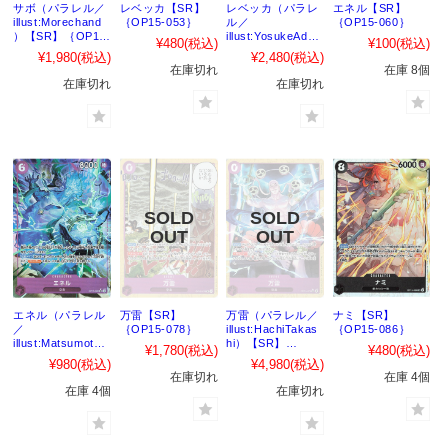
サボ（パラレル／
レベッカ【SR】
レベッカ（パラレ
エネル【SR】
illust:Morechand
｛OP15-053｝
ル／
｛OP15-060｝
）【SR】｛OP15-
illust:YosukeAdac
¥480
(税込)
¥100
(税込)
046｝
hi）【SR】
¥1,980
(税込)
¥2,480
(税込)
｛OP15-053｝
在庫切れ
在庫 8個
在庫切れ
在庫切れ
エネル（パラレル
万雷【SR】
万雷（パラレル／
ナミ【SR】
／
｛OP15-078｝
illust:HachiTakas
｛OP15-086｝
illust:MatsumotoA
hi）【SR】
¥1,780
(税込)
¥480
(税込)
kira）【SR】
｛OP15-078｝
¥980
(税込)
¥4,980
(税込)
｛OP15-060｝
在庫切れ
在庫 4個
在庫 4個
在庫切れ