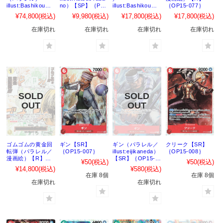
illust:Bashikou）
no）【SP】｛P-
illust:Bashikou）
｛OP15-077｝
【SP】｛ST26-
105［OP15］｝
【SP】｛EB02-
¥74,800
(税込)
¥9,980
(税込)
¥17,800
(税込)
¥17,800
(税込)
005［OP15］｝
052［OP15］｝
在庫切れ
在庫切れ
在庫切れ
在庫切れ
ゴムゴムの黄金回
ギン【SR】
ギン（パラレル／
クリーク【SR】
転弾（パラレル／
｛OP15-007｝
illust:eijikaneda）
｛OP15-008｝
漫画絵）【R】
【SR】｛OP15-
¥50
(税込)
¥50
(税込)
｛OP15-116｝
007｝
¥14,800
(税込)
¥580
(税込)
在庫 8個
在庫 8個
在庫切れ
在庫切れ