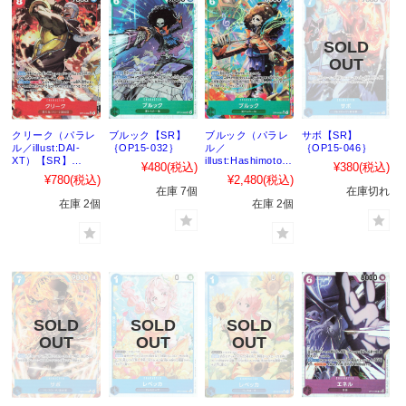
クリーク（パラレ
ブルック【SR】
ブルック（パラレ
サボ【SR】
ル／illust:DAI-
｛OP15-032｝
ル／
｛OP15-046｝
XT）【SR】
illust:HashimotoQ
¥480
(税込)
¥380
(税込)
｛OP15-008｝
）【SR】｛OP15-
¥780
(税込)
¥2,480
(税込)
032｝
在庫 7個
在庫切れ
在庫 2個
在庫 2個