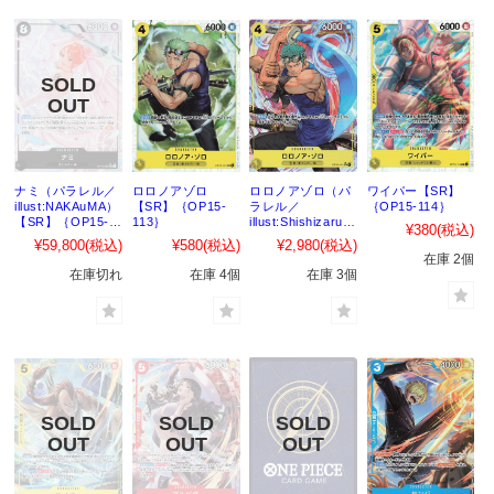
ナミ（パラレル／
ロロノアゾロ
ロロノアゾロ（パ
ワイパー【SR】
illust:NAKAuMA）
【SR】｛OP15-
ラレル／
｛OP15-114｝
【SR】｛OP15-
113｝
illust:Shishizaru）
¥380
(税込)
086｝
【SR】｛OP15-
¥59,800
(税込)
¥580
(税込)
¥2,980
(税込)
113｝
在庫 2個
在庫切れ
在庫 4個
在庫 3個