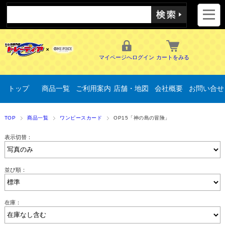
マイページへログイン
カートをみる
トップ
商品一覧
ご利用案内
店舗・地図
会社概要
お問い合せ
TOP
商品一覧
ワンピースカード
OP15「神の島の冒険」
表示切替：
並び順：
在庫：