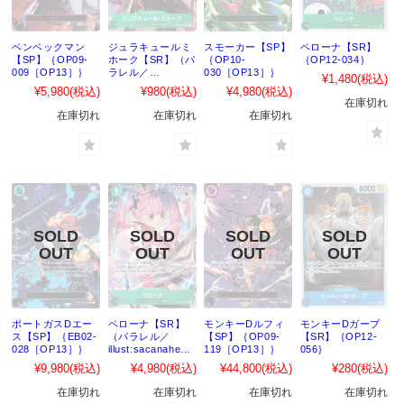
ベンベックマン
ジュラキュールミ
スモーカー【SP】
ペローナ【SR】
【SP】｛OP09-
ホーク【SR】（パ
｛OP10-
｛OP12-034｝
009［OP13］｝
ラレル／
030［OP13］｝
¥1,480
(税込)
illust:lack）
¥5,980
(税込)
¥980
(税込)
¥4,980
(税込)
｛OP12-030｝
在庫切れ
在庫切れ
在庫切れ
在庫切れ
ポートガスDエー
ペローナ【SR】
モンキーDルフィ
モンキーDガープ
ス【SP】｛EB02-
（パラレル／
【SP】｛OP09-
【SR】｛OP12-
028［OP13］｝
illust:sacanahen
119［OP13］｝
056｝
）｛OP12-034｝
¥9,980
(税込)
¥4,980
(税込)
¥44,800
(税込)
¥280
(税込)
在庫切れ
在庫切れ
在庫切れ
在庫切れ