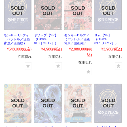
モンキーDルフィ
ヤソップ【SP】
モンキーDルフィ
リム【SP】
（パラレル／漫画
｛OP09-
（パラレル／漫画
｛OP09-
背景／漫画絵）
013［OP12］｝
背景／漫画絵／
037［OP12］｝
【SEC】｛OP13-
赤）【SEC】
¥548,000
(税込)
¥4,980
(税込)
¥2,980,000
(税
¥3,980
(税込)
118｝
｛OP13-118｝
込)
在庫切れ
在庫切れ
在庫切れ
在庫切れ