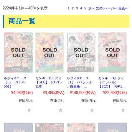
2224件中1件～40件を表示
1
2
3
4
5
次へ
次の5ページへ
最後へ
商品一覧
ルフィ&エース
モンキーDルフィ
ルフィ&エース
モンキーDルフィ
【L】｛ST30-
【SEC】｛OP13-
【L】（パラレル
（パラレル）
001｝
118｝
／白黒版）
【SEC】｛OP13-
｛ST30-001｝
118｝
¥4,980
(税込)
¥3,480
(税込)
¥148,000
(税込)
¥22,800
(税込)
在庫切れ
在庫切れ
在庫切れ
在庫切れ