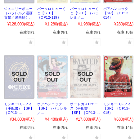
ジュエリーボニー
バーソロミューく
バーソロミューく
ボアハンコック
（パラレル／漫画
ま【SEC】
ま【SEC】（パラ
【SR】｛OP12-
背景／漫画絵）
｛OP12-119｝
レル／
014｝
【SEC】｛OP12-
illust:TAPIOCA）
¥128,000
(税込)
¥1,280
(税込)
¥1,980
(税込)
¥280
(税込)
118｝
｛OP12-119｝
在庫切れ
在庫切れ
在庫切れ
在庫 10個
モンキーDルフィ
ボアハンコック
ポートガスDエー
モンキーDルフィ
（手配書）【SP】
【SR】（パラレル
ス（手配書）
【SR】｛OP12-
｛OP13-
／
【SP】｛OP13-
015｝
118［OP13］｝
illust:EriYonemoto
119［OP13］｝
¥34,800
(税込)
¥4,480
(税込)
¥17,800
(税込)
¥680
(税込)
）｛OP12-014｝
在庫切れ
在庫切れ
在庫切れ
在庫 14個