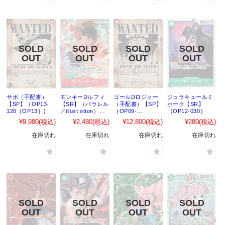
サボ（手配書）
モンキーDルフィ
ゴールDロジャー
ジュラキュールミ
【SP】｛OP13-
【SR】（パラレル
（手配書）【SP】
ホーク【SR】
120［OP13］｝
／illust:otton）
｛OP09-
｛OP12-030｝
｛OP12-015｝
118［OP13］｝
¥9,980
(税込)
¥2,480
(税込)
¥12,800
(税込)
¥280
(税込)
在庫切れ
在庫切れ
在庫切れ
在庫切れ