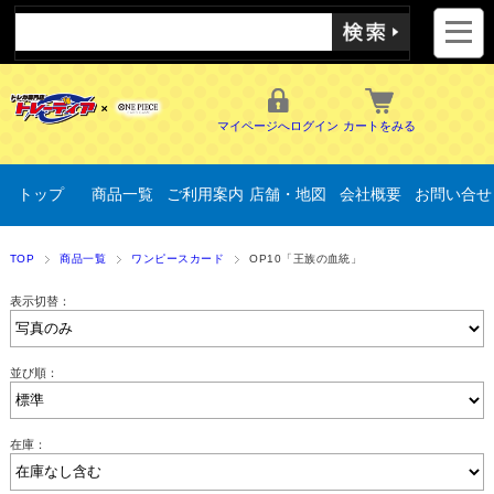
マイページへログイン
カートをみる
トップ
商品一覧
ご利用案内
店舗・地図
会社概要
お問い合せ
TOP
商品一覧
ワンピースカード
OP10「王族の血統」
表示切替：
並び順：
在庫：