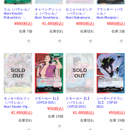
リム（パラレル／
キャベンディッシ
セニョールピンク
フランキー（パラ
illust:Koushi
ュ（パラレル／
（パラレル／
レル／
Rokushiro）
illust:Sunohara）
illust:Nakamura）
illust:Moopoc）
【R】｛OP10-
【R】｛OP10-
【R】｛OP10-
【R】｛OP10-
¥880
(税込)
¥1,480
(税込)
¥880
(税込)
¥880
(税込)
037｝
045｝
067｝
090｝
在庫 7個
在庫切れ
在庫切れ
在庫 2個
モンキーDルフィ
スモーカー【L】
スモーカー【L】
シーザークラウン
（パラレル／
｛OP10-001｝
（パラレル）
【L】｛OP10-
illust:Studio Vigor
｛OP10-001｝
002｝
¥50
(税込)
Co Ltd）【R】
¥2,480
(税込)
¥1,480
(税込)
¥50
(税込)
｛OP10-111｝
在庫 19個
在庫切れ
在庫切れ
在庫 19個