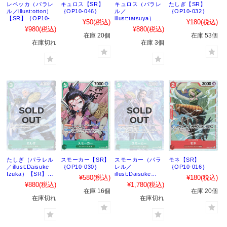
レベッカ（パラレ
キュロス【SR】
キュロス（パラレ
たしぎ【SR】
ル／illust:otton）
｛OP10-046｝
ル／
｛OP10-032｝
【SR】｛OP10-
illust:tatsuya）
¥50
(税込)
¥180
(税込)
058｝
【SR】｛OP10-
¥980
(税込)
¥880
(税込)
046｝
在庫 20個
在庫 53個
在庫切れ
在庫 3個
たしぎ（パラレル
スモーカー【SR】
スモーカー（パラ
モネ【SR】
／illust:Daisuke
｛OP10-030｝
レル／
｛OP10-016｝
Izuka）【SR】
illust:Daisuke
¥580
(税込)
¥180
(税込)
｛OP10-032｝
Izuka）【SR】
¥880
(税込)
¥1,780
(税込)
｛OP10-016｝
在庫 16個
在庫 20個
在庫切れ
在庫切れ