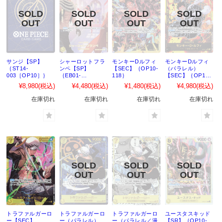
サンジ【SP】
シャーロットフラ
モンキーDルフィ
モンキーDルフィ
｛ST14-
ンペ【SP】
【SEC】｛OP10-
（パラレル）
003［OP10］｝
｛EB01-
118｝
【SEC】｛OP10-
056［OP10］｝
118｝
¥8,980
(税込)
¥4,480
(税込)
¥1,480
(税込)
¥4,980
(税込)
在庫切れ
在庫切れ
在庫切れ
在庫切れ
トラファルガーロ
トラファルガーロ
トラファルガーロ
ユースタスキッド
ー【SEC】
ー（パラレル）
ー（パラレル／漫
【SR】｛OP10-