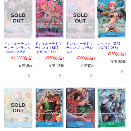
ドンキホーテロシ
ドンキホーテドフ
ドンキホーテドフ
レベッカ【SR】
ナンテ（パラレル
ラミンゴ【SR】
ラミンゴ（パラレ
｛OP10-058｝
／illust:AKIEA
｛OP10-071｝
ル／
¥180
(税込)
EGAWA）【SR】
illust:tatsuya）
¥1,280
(税込)
¥280
(税込)
¥980
(税込)
｛OP10-072｝
【SR】｛OP10-
在庫 20個
071｝
在庫切れ
在庫 12個
在庫切れ