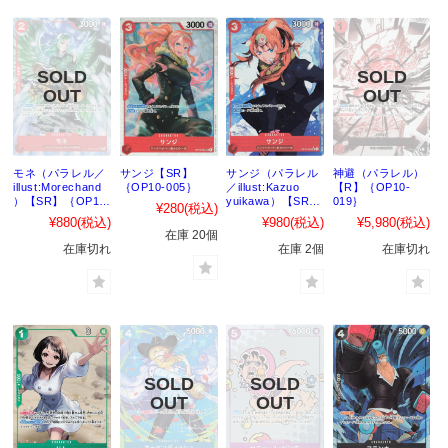
モネ（パラレル／
サンジ【SR】
サンジ（パラレル
神避（パラレル）
illust:Morechand
｛OP10-005｝
／illust:Kazuo
【R】｛OP10-
）【SR】｛OP10-
yuikawa）【SR】
019｝
¥280
(税込)
016｝
｛OP10-005｝
¥880
(税込)
¥980
(税込)
¥5,980
(税込)
在庫 20個
在庫切れ
在庫 2個
在庫切れ