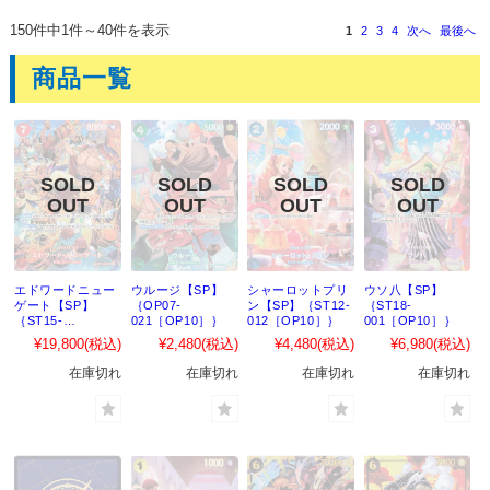
150件中1件～40件を表示
1
2
3
4
次へ
最後へ
商品一覧
エドワードニュー
ウルージ【SP】
シャーロットプリ
ウソ八【SP】
ゲート【SP】
｛OP07-
ン【SP】｛ST12-
｛ST18-
｛ST15-
021［OP10］｝
012［OP10］｝
001［OP10］｝
002［OP10］｝
¥19,800
(税込)
¥2,480
(税込)
¥4,480
(税込)
¥6,980
(税込)
在庫切れ
在庫切れ
在庫切れ
在庫切れ