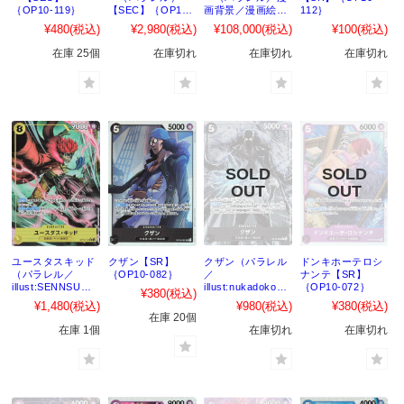
｛OP10-119｝
【SEC】｛OP10-
画背景／漫画絵）
112｝
119｝
【SEC】｛OP10-
¥480
(税込)
¥2,980
(税込)
¥108,000
(税込)
¥100
(税込)
119｝
在庫 25個
在庫切れ
在庫切れ
在庫切れ
ユースタスキッド
クザン【SR】
クザン（パラレル
ドンキホーテロシ
（パラレル／
｛OP10-082｝
／
ナンテ【SR】
illust:SENNSU）
illust:nukadokomo
｛OP10-072｝
¥380
(税込)
【SR】｛OP10-
gera）【SR】
¥1,480
(税込)
¥980
(税込)
¥380
(税込)
112｝
｛OP10-082｝
在庫 20個
在庫 1個
在庫切れ
在庫切れ