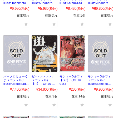
illust:HashimotoQ
illust:Sunohara）
illust:KatsuoTada
illust:Sunohara）
）【SP】｛OP14-
【SP】｛OP10-
no）【SP】
【SP】｛OP14-
¥9,980
(税込)
¥5,980
(税込)
¥8,480
(税込)
¥69,800
(税込)
029［OP16］｝
045［OP16］｝
｛OP11-
084［OP16］｝
067［OP16］｝
在庫切れ
在庫切れ
在庫 1個
在庫切れ
バーソロミューく
ゼハハハハハハ
モンキーDルフィ
モンキーDルフィ
ま（パラレル／
（パラレル）
【SR】｛OP16-
（パラレル／
illust:KatsuoTada
【R】｛OP16-
015｝
illust:Bashikou）
no）【SP】
116｝
【SR】｛OP16-
¥7,480
(税込)
¥34,800
(税込)
¥280
(税込)
¥9,980
(税込)
｛EB04-
015｝
054［OP16］｝
在庫切れ
在庫 3個
在庫 14個
在庫切れ