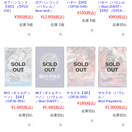
ボアハンコック
ボアハンコック
バギー【SR】
バギー（パラレル
【SR】｛OP16-
（パラレル／
｛OP16-048｝
／illust:DAIXT）
032｝
illust:lack）
【SR】｛OP16-
¥180
(税込)
【SR】｛OP16-
048｝
¥380
(税込)
¥12,800
(税込)
¥980
(税込)
032｝
在庫 8個
在庫 9個
在庫 2個
在庫切れ
Mr3（ギャルディ
Mr3（ギャルディ
サカズキ【SR】
サカズキ（パラレ
ーノ）【SR】
ーノ）（パラレル
｛OP16-065｝
ル／
｛OP16-056｝
／illust:DAIXT）
illust:Hayakensar
¥180
(税込)
【SR】｛OP16-
ena）【SR】
¥1,480
(税込)
¥5,480
(税込)
¥1,980
(税込)
056｝
｛OP16-065｝
在庫切れ
在庫切れ
在庫切れ
在庫切れ