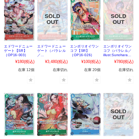
エドワードニュー
エドワードニュー
エンポリオイワン
エンポリオイワン
ゲート【SR】
ゲート（パラレル
コフ【SR】
コフ（パラレル／
｛OP16-003｝
／
｛OP16-026｝
illust:Sunohara）
illust:Bashikou）
【SR】｛OP16-
¥180
(税込)
¥3,480
(税込)
¥100
(税込)
¥780
(税込)
【SR】｛OP16-
026｝
003｝
在庫 12個
在庫切れ
在庫 20個
在庫切れ