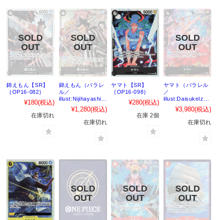
錦えもん【SR】
錦えもん（パラレ
ヤマト【SR】
ヤマト（パラレル
｛OP16-082｝
ル／
｛OP16-098｝
／
illust:Nijihayashi）
illust:DaisukeIzuk
¥180
(税込)
¥280
(税込)
【SR】｛OP16-
a）【SR】
¥1,280
(税込)
¥3,980
(税込)
082｝
｛OP16-098｝
在庫切れ
在庫 2個
在庫切れ
在庫切れ