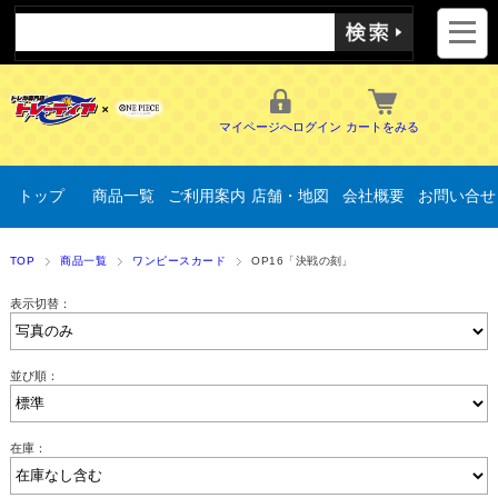
マイページへログイン
カートをみる
トップ
商品一覧
ご利用案内
店舗・地図
会社概要
お問い合せ
TOP
商品一覧
ワンピースカード
OP16「決戦の刻」
表示切替：
並び順：
在庫：