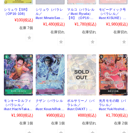
シリュウ【SR】
シリュウ（パラレ
マルコ（パラレル
モビーディック号
｛OP16-108｝
ル／
／illust:Ryuda）
（パラレル／
illust:MinatoSashi
【R】｛OP16-
illust:KISUKE）
¥100
(税込)
ma）【SR】
014｝
【R】｛OP16-
¥1,480
(税込)
¥1,780
(税込)
¥1,980
(税込)
｛OP16-108｝
021｝
在庫 7個
在庫切れ
在庫切れ
在庫切れ
モンキーＤルフィ
クザン（パラレル
ボルサリーノ（パ
光月モモの助（パ
（パラレル／
／
ラレル／
ラレル／
illust:HachiTakas
illust:KoushiRoku
illust:DAIXT）
illust:YukiYoshida
hi）【R】
shiro）【R】
【R】｛OP16-
）【R】｛OP16-
¥1,980
(税込)
¥980
(税込)
¥880
(税込)
¥1,780
(税込)
｛OP16-034｝
｛OP16-063｝
073｝
085｝
在庫 1個
在庫 1個
在庫切れ
在庫 2個