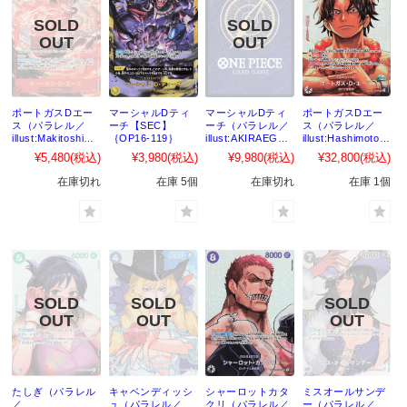
ポートガスDエー
マーシャルDティ
マーシャルDティ
ポートガスDエー
ス（パラレル／
ーチ【SEC】
ーチ（パラレル／
ス（パラレル／
illust:Makitoshi）
｛OP16-119｝
illust:AKIRAEGA
illust:HashimotoQ
【SEC】｛OP16-
WA）【SEC】
）【SP】｛ST15-
¥5,480
(税込)
¥3,980
(税込)
¥9,980
(税込)
¥32,800
(税込)
118｝
｛OP16-119｝
005［OP16］｝
在庫切れ
在庫 5個
在庫切れ
在庫 1個
たしぎ（パラレル
キャベンディッシ
シャーロットカタ
ミスオールサンデ
／
ュ（パラレル／
クリ（パラレル／
ー（パラレル／