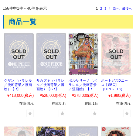
156件中1件～40件を表示
1
2
3
4
次へ
最後へ
商品一覧
クザン（パラレル
サカズキ（パラレ
ボルサリーノ（パ
ポートガスDエー
／漫画背景／漫画
ル／漫画背景／漫
ラレル／漫画背景
ス【SEC】
絵）【R】
画絵）【SR】
／漫画絵）【R】
｛OP16-118｝
｛OP16-063｝
｛OP16-065｝
｛OP16-073｝
¥418,000
(税込)
¥528,000
(税込)
¥378,000
(税込)
¥1,980
(税込)
在庫切れ
在庫切れ
在庫 1個
在庫切れ