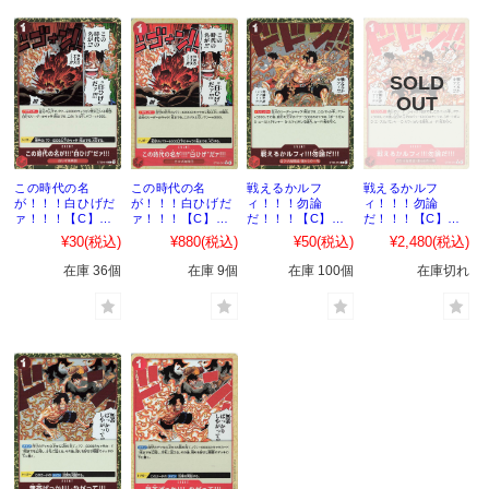
この時代の名
この時代の名
戦えるかルフ
戦えるかルフ
が！！！白ひげだ
が！！！白ひげだ
ィ！！！勿論
ィ！！！勿論
ァ！！！【C】
ァ！！！【C】
だ！！！【C】
だ！！！【C】
｛ST30-015｝
（パラレル）
｛ST30-016｝
（パラレル）
¥30
(税込)
¥880
(税込)
¥50
(税込)
¥2,480
(税込)
｛ST30-015｝
｛ST30-016｝
在庫 36個
在庫 9個
在庫 100個
在庫切れ