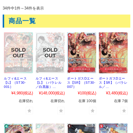
34件中1件～34件を表示
商品一覧
ルフィ&エース
ルフィ&エース
ポートガスDエー
ポートガスDエー
【L】｛ST30-
【L】（パラレル
ス【SR】｛ST30-
ス【SR】（パラレ
001｝
／白黒版）
007｝
ル／
｛ST30-001｝
illust:YosukeAdac
¥4,980
(税込)
¥148,000
(税込)
¥100
(税込)
¥3,480
(税込)
hi）｛ST30-007｝
在庫切れ
在庫切れ
在庫 100個
在庫 7個