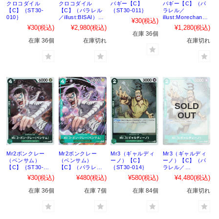
クロコダイル
クロコダイル
バギー【C】
バギー【C】（パ
【C】｛ST30-
【C】（パラレル
｛ST30-011｝
ラレル／
010｝
／illust:BISAI）
illust:Morechand
¥30
(税込)
｛ST30-010｝
）｛ST30-011｝
¥30
(税込)
¥2,980
(税込)
¥1,280
(税込)
在庫 36個
在庫 36個
在庫切れ
在庫切れ
Mr2ボンクレー
Mr2ボンクレー
Mr3（ギャルディ
Mr3（ギャルディ
（ベンサム）
（ベンサム）
ーノ）【C】
ーノ）【C】（パ
【C】｛ST30-
【C】（パラレル
｛ST30-014｝
ラレル／
013｝
／
illust:Nekobayash
¥30
(税込)
¥480
(税込)
¥580
(税込)
¥4,480
(税込)
illust:MisaMatoki
i）｛ST30-014｝
）｛ST30-013｝
在庫 36個
在庫 7個
在庫 84個
在庫切れ