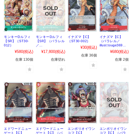
モンキーDルフィ
モンキーDルフィ
イナズマ【C】
イナズマ【C】
【SR】｛ST30-
【SR】（パラレル
｛ST30-002｝
（パラレル／
012｝
／
illust:touge369）
¥30
(税込)
illust:Hokuyuu）
｛ST30-002｝
¥580
(税込)
¥17,800
(税込)
¥680
(税込)
｛ST30-012｝
在庫 36個
在庫 130個
在庫切れ
在庫 2個
エドワードニュー
エドワードニュー
エンポリオイワン
エンポリオイワン
ゲート【C】
ゲート【C】（パ
コフ【C】
コフ【C】（パラ