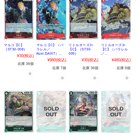
マルコ【C】
マルコ【C】（パ
リトルオーズJr.
リトルオーズJr.
｛ST30-008｝
ラレル／
【C】｛ST30-
【C】（パラレル
illust:DAIXT）
009｝
／
¥30
(税込)
｛ST30-008｝
illust:kankurou）
¥980
(税込)
¥30
(税込)
¥480
(税込)
｛ST30-009｝
在庫 36個
在庫 7個
在庫 36個
在庫 8個