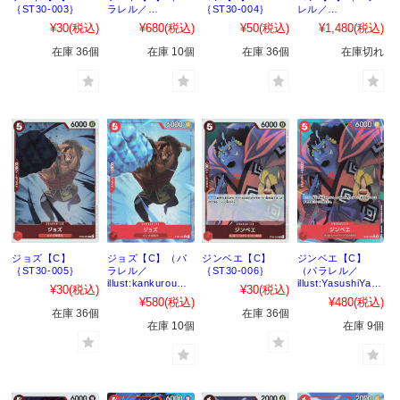
｛ST30-003｝
ラレル／
｛ST30-004｝
レル／
illust:YasushiYam
illust:Nekobayash
¥30
(税込)
¥680
(税込)
¥50
(税込)
¥1,480
(税込)
aguchi）｛ST30-
i）｛ST30-004｝
003｝
在庫 36個
在庫 10個
在庫 36個
在庫切れ
ジョズ【C】
ジョズ【C】（パ
ジンベエ【C】
ジンベエ【C】
｛ST30-005｝
ラレル／
｛ST30-006｝
（パラレル／
illust:kankurou）
illust:YasushiYam
¥30
(税込)
¥30
(税込)
｛ST30-005｝
aguchi）｛ST30-
¥580
(税込)
¥480
(税込)
006｝
在庫 36個
在庫 36個
在庫 10個
在庫 9個